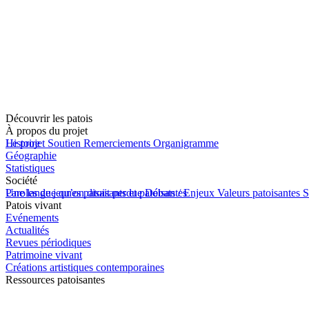
Découvrir les patois
À propos du projet
Le projet
Histoire
Soutien
Remerciements
Organigramme
Géographie
Statistiques
Société
Une langue qu’on disait perdue
Paroles de jeunes patoisants et patoisantes
Débats / Enjeux
Valeurs patoisantes
S
Patois vivant
Evénements
Actualités
Revues périodiques
Patrimoine vivant
Créations artistiques contemporaines
Ressources patoisantes