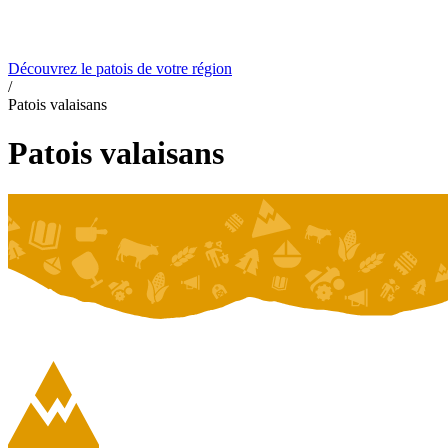
De Fribourg
Contact
De Genève
Du Jura
De Neuchâtel
Du Valais
Du canton
Apprendre les patois en ligne
Découvrez le patois de votre région
/
Patois valaisans
Patois valaisans