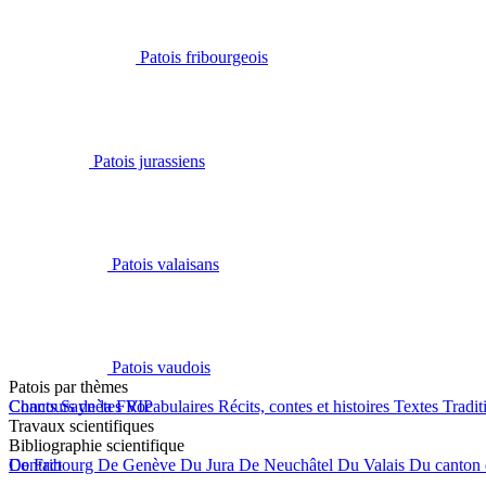
Patois fribourgeois
Patois jurassiens
Patois valaisans
Patois vaudois
Patois par thèmes
Chants
Concours de la FRIP
Saynètes
Vocabulaires
Récits, contes et histoires
Textes
Tradit
Travaux scientifiques
Bibliographie scientifique
De Fribourg
Contact
De Genève
Du Jura
De Neuchâtel
Du Valais
Du canton