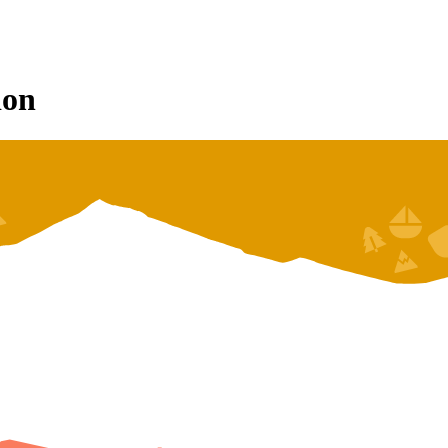
 de Vaud
De la Suisse romande
ion