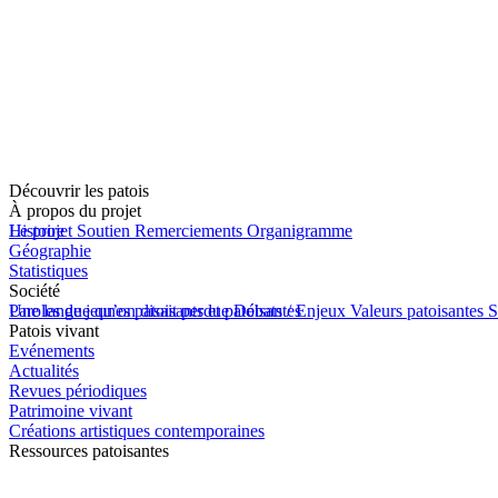
Découvrir les patois
À propos du projet
Le projet
Histoire
Soutien
Remerciements
Organigramme
Géographie
Statistiques
Société
Une langue qu’on disait perdue
Paroles de jeunes patoisants et patoisantes
Débats / Enjeux
Valeurs patoisantes
S
Patois vivant
Evénements
Actualités
Revues périodiques
Patrimoine vivant
Créations artistiques contemporaines
Ressources patoisantes