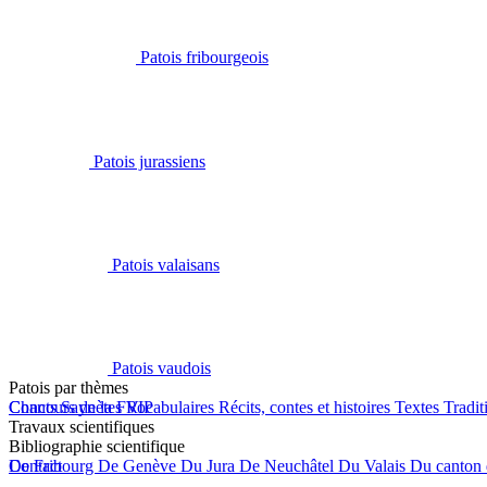
Patois fribourgeois
Patois jurassiens
Patois valaisans
Patois vaudois
Patois par thèmes
Chants
Concours de la FRIP
Saynètes
Vocabulaires
Récits, contes et histoires
Textes
Tradit
Travaux scientifiques
Bibliographie scientifique
De Fribourg
Contact
De Genève
Du Jura
De Neuchâtel
Du Valais
Du canton