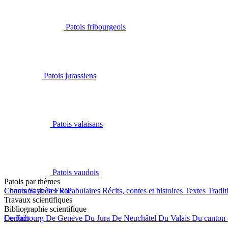
Patois fribourgeois
Patois jurassiens
Patois valaisans
Patois vaudois
Patois par thèmes
Chants
Concours de la FRIP
Saynètes
Vocabulaires
Récits, contes et histoires
Textes
Tradit
Travaux scientifiques
Bibliographie scientifique
De Fribourg
Contact
De Genève
Du Jura
De Neuchâtel
Du Valais
Du canton