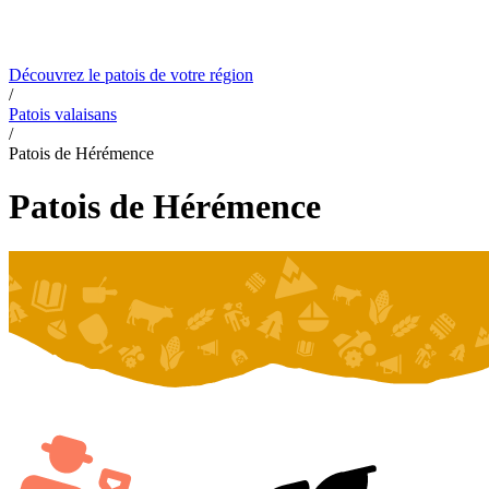
De Fribourg
Contact
De Genève
Du Jura
De Neuchâtel
Du Valais
Du canton
Apprendre les patois en ligne
Découvrez le patois de votre région
/
Patois valaisans
/
Patois de Hérémence
Patois de Hérémence