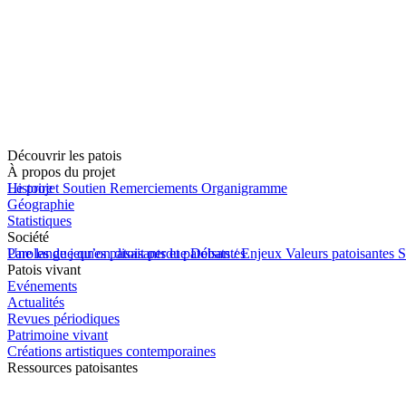
Découvrir les patois
À propos du projet
Le projet
Histoire
Soutien
Remerciements
Organigramme
Géographie
Statistiques
Société
Une langue qu’on disait perdue
Paroles de jeunes patoisants et patoisantes
Débats / Enjeux
Valeurs patoisantes
S
Patois vivant
Evénements
Actualités
Revues périodiques
Patrimoine vivant
Créations artistiques contemporaines
Ressources patoisantes