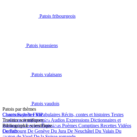
Patois fribourgeois
Patois jurassiens
Patois valaisans
Patois vaudois
Patois par thèmes
Chants
Concours de la FRIP
Saynètes
Vocabulaires
Récits, contes et histoires
Textes
Traditions et toponymies
Travaux scientifiques
Audios
Expressions
Dictionnaires et
grammaires
Bibliographie scientifique
Leçons
Émissions
Poèmes
Comptines
Recettes
Vidéos
De Fribourg
Contact
De Genève
Du Jura
De Neuchâtel
Du Valais
Du
canton de Vaud
De la Suisse romande