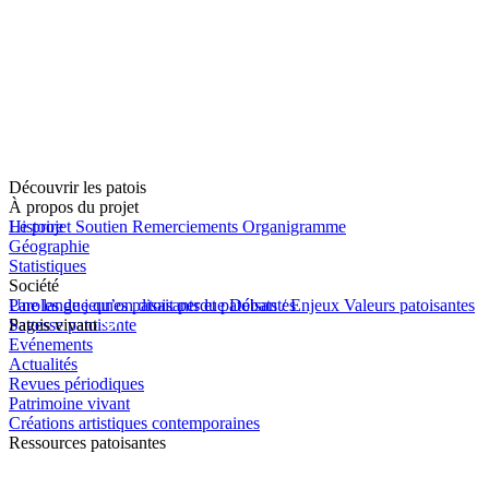
Découvrir les patois
À propos du projet
Le projet
Histoire
Soutien
Remerciements
Organigramme
Géographie
Statistiques
Société
Une langue qu’on disait perdue
Paroles de jeunes patoisants et patoisantes
Débats / Enjeux
Valeurs patoisantes
Sagesse patoisante
Patois vivant
Evénements
Actualités
Revues périodiques
Patrimoine vivant
Créations artistiques contemporaines
Ressources patoisantes