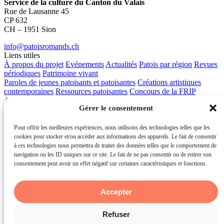
Service de la culture du Canton du Valais
Rue de Lausanne 45
CP 632
CH – 1951 Sion
info@patoisromands.ch
Liens utiles
À propos du projet
Evénements
Actualités
Patois par région
Revues
périodiques
Patrimoine vivant
Paroles de jeunes patoisants et patoisantes
Créations artistiques
contemporaines
Ressources patoisantes
Concours de la FRIP
Apprendre les patois
Contact
Gérer le consentement
Pour offrir les meilleures expériences, nous utilisons des technologies telles que les
cookies pour stocker et/ou accéder aux informations des appareils. Le fait de consentir
à ces technologies nous permettra de traiter des données telles que le comportement de
navigation ou les ID uniques sur ce site. Le fait de ne pas consentir ou de retirer son
consentement peut avoir un effet négatif sur certaines caractéristiques et fonctions.
© Les patois romands 2026 - Service de la culture du canton du
Valais
Accepter
powered by
tokiwi
Refuser