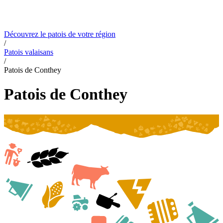
De Fribourg
Contact
De Genève
Du Jura
De Neuchâtel
Du Valais
Du
canton de Vaud
De la Suisse romande
Apprendre les patois en ligne
Découvrez le patois de votre région
/
Patois valaisans
/
Patois de Conthey
Patois de Conthey