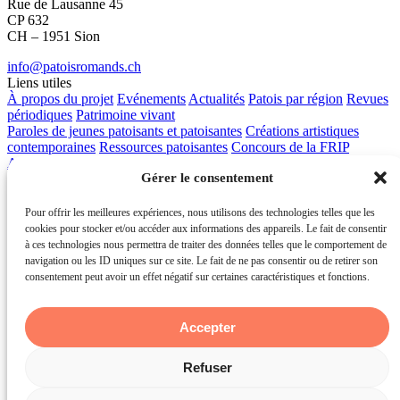
Rue de Lausanne 45
CP 632
CH – 1951 Sion
info@patoisromands.ch
Liens utiles
À propos du projet
Evénements
Actualités
Patois par région
Revues
périodiques
Patrimoine vivant
Paroles de jeunes patoisants et patoisantes
Créations artistiques
contemporaines
Ressources patoisantes
Concours de la FRIP
Apprendre les patois
Contact
Gérer le consentement
Pour offrir les meilleures expériences, nous utilisons des technologies telles que les
cookies pour stocker et/ou accéder aux informations des appareils. Le fait de consentir
à ces technologies nous permettra de traiter des données telles que le comportement de
navigation ou les ID uniques sur ce site. Le fait de ne pas consentir ou de retirer son
consentement peut avoir un effet négatif sur certaines caractéristiques et fonctions.
© Les patois romands 2026 - Service de la culture du canton du
Valais
Accepter
powered by
tokiwi
Refuser