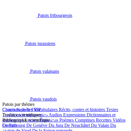
Patois fribourgeois
Patois jurassiens
Patois valaisans
Patois vaudois
Patois par thèmes
Chants
Concours de la FRIP
Saynètes
Vocabulaires
Récits, contes et histoires
Textes
Traditions et toponymies
Travaux scientifiques
Audios
Expressions
Dictionnaires et
grammaires
Bibliographie scientifique
Leçons
Émissions
Poèmes
Comptines
Recettes
Vidéos
De Fribourg
Contact
De Genève
Du Jura
De Neuchâtel
Du Valais
Du
canton de Vaud
De la Suisse romande