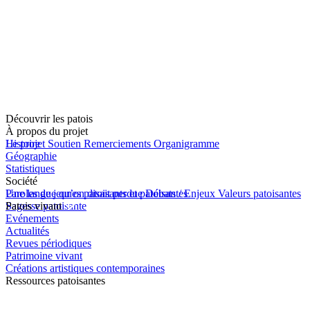
Découvrir les patois
À propos du projet
Le projet
Histoire
Soutien
Remerciements
Organigramme
Géographie
Statistiques
Société
Une langue qu’on disait perdue
Paroles de jeunes patoisants et patoisantes
Débats / Enjeux
Valeurs patoisantes
Sagesse patoisante
Patois vivant
Evénements
Actualités
Revues périodiques
Patrimoine vivant
Créations artistiques contemporaines
Ressources patoisantes