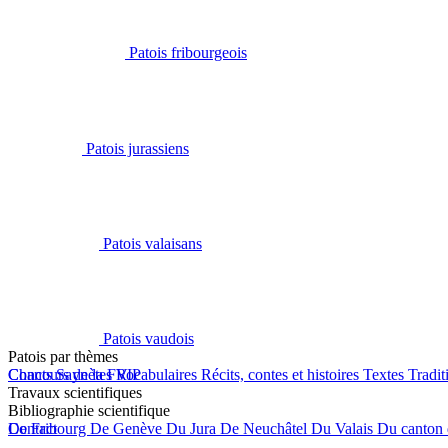
Patois fribourgeois
Patois jurassiens
Patois valaisans
Patois vaudois
Patois par thèmes
Chants
Concours de la FRIP
Saynètes
Vocabulaires
Récits, contes et histoires
Textes
Tradit
Travaux scientifiques
Bibliographie scientifique
De Fribourg
Contact
De Genève
Du Jura
De Neuchâtel
Du Valais
Du canton