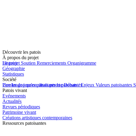
Découvrir les patois
À propos du projet
Le projet
Histoire
Soutien
Remerciements
Organigramme
Géographie
Statistiques
Société
Une langue qu’on disait perdue
Paroles de jeunes patoisants et patoisantes
Débats / Enjeux
Valeurs patoisantes
S
Patois vivant
Evénements
Actualités
Revues périodiques
Patrimoine vivant
Créations artistiques contemporaines
Ressources patoisantes