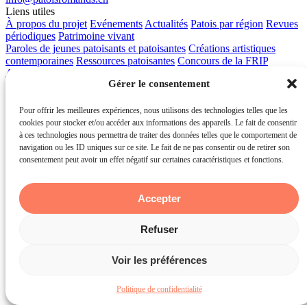
Liens utiles
À propos du projet
Evénements
Actualités
Patois par région
Revues
périodiques
Patrimoine vivant
Paroles de jeunes patoisants et patoisantes
Créations artistiques
contemporaines
Ressources patoisantes
Concours de la FRIP
Apprendre les patois
Contact
Gérer le consentement
Pour offrir les meilleures expériences, nous utilisons des technologies telles que les
cookies pour stocker et/ou accéder aux informations des appareils. Le fait de consentir
à ces technologies nous permettra de traiter des données telles que le comportement de
navigation ou les ID uniques sur ce site. Le fait de ne pas consentir ou de retirer son
consentement peut avoir un effet négatif sur certaines caractéristiques et fonctions.
© Les patois romands 2026 - Service de la culture du canton du
Valais
Accepter
powered by
tokiwi
Refuser
Voir les préférences
Politique de confidentialité