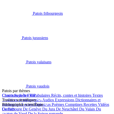
Patois fribourgeois
Patois jurassiens
Patois valaisans
Patois vaudois
Patois par thèmes
Chants
Concours de la FRIP
Saynètes
Vocabulaires
Récits, contes et histoires
Textes
Traditions et toponymies
Travaux scientifiques
Audios
Expressions
Dictionnaires et
grammaires
Bibliographie scientifique
Leçons
Émissions
Poèmes
Comptines
Recettes
Vidéos
De Fribourg
Contact
De Genève
Du Jura
De Neuchâtel
Du Valais
Du
canton de Vaud
De la Suisse romande