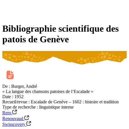
De Fribourg
Contact
De Genève
Du Jura
De Neuchâtel
Du Valais
Du
canton de Vaud
De la Suisse romande
Apprendre les patois en ligne
Bibliographie scientifique des
patois de Genève
De :
Burger, André
« La langue des chansons patoises de l’Escalade »
Date :
1952
Recueil/revue :
Escalade de Genève – 1602 : histoire et tradition
Type de recherche :
linguistique interne
Rero
Renouvaud
Swisscovery