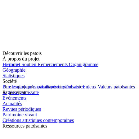
Découvrir les patois
À propos du projet
Le projet
Histoire
Soutien
Remerciements
Organigramme
Géographie
Statistiques
Société
Une langue qu’on disait perdue
Paroles de jeunes patoisants et patoisantes
Débats / Enjeux
Valeurs patoisantes
Sagesse patoisante
Patois vivant
Evénements
Actualités
Revues périodiques
Patrimoine vivant
Créations artistiques contemporaines
Ressources patoisantes