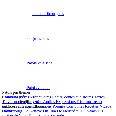
Patois fribourgeois
Patois jurassiens
Patois valaisans
Patois vaudois
Patois par thèmes
Chants
Concours de la FRIP
Saynètes
Vocabulaires
Récits, contes et histoires
Textes
Traditions et toponymies
Travaux scientifiques
Audios
Expressions
Dictionnaires et
grammaires
Bibliographie scientifique
Leçons
Émissions
Poèmes
Comptines
Recettes
Vidéos
De Fribourg
Contact
De Genève
Du Jura
De Neuchâtel
Du Valais
Du
canton de Vaud
De la Suisse romande