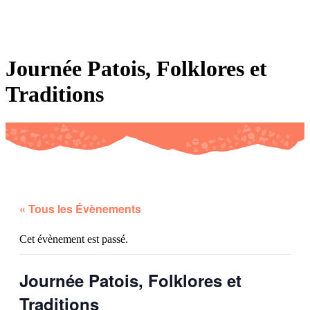
De Fribourg
Contact
De Genève
Du Jura
De Neuchâtel
Du Valais
Du
canton de Vaud
De la Suisse romande
Apprendre les patois en ligne
Journée Patois, Folklores et
Traditions
« Tous les Évènements
Cet évènement est passé.
Journée Patois, Folklores et
Traditions