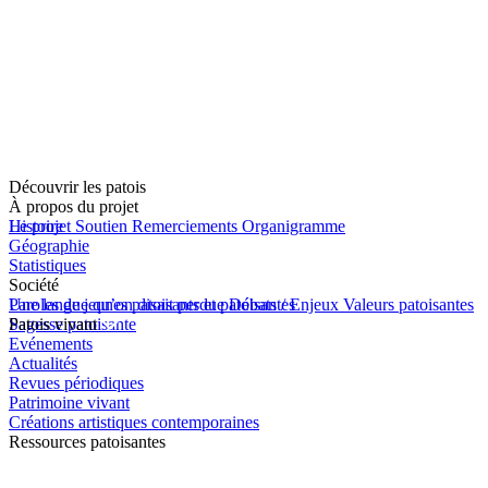
Découvrir les patois
À propos du projet
Le projet
Histoire
Soutien
Remerciements
Organigramme
Géographie
Statistiques
Société
Une langue qu’on disait perdue
Paroles de jeunes patoisants et patoisantes
Débats / Enjeux
Valeurs patoisantes
Sagesse patoisante
Patois vivant
Evénements
Actualités
Revues périodiques
Patrimoine vivant
Créations artistiques contemporaines
Ressources patoisantes