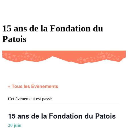
De Fribourg
Contact
De Genève
Du Jura
De Neuchâtel
Du Valais
Du
canton de Vaud
De la Suisse romande
Apprendre les patois en ligne
15 ans de la Fondation du
Patois
« Tous les Évènements
Cet évènement est passé.
15 ans de la Fondation du Patois
20 juin