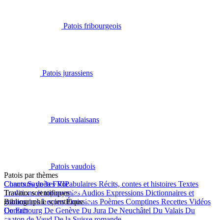
Patois fribourgeois
Patois jurassiens
Patois valaisans
Patois vaudois
Patois par thèmes
Chants
Concours de la FRIP
Saynètes
Vocabulaires
Récits, contes et histoires
Textes
Traditions et toponymies
Travaux scientifiques
Audios
Expressions
Dictionnaires et
grammaires
Bibliographie scientifique
Leçons
Émissions
Poèmes
Comptines
Recettes
Vidéos
De Fribourg
Contact
De Genève
Du Jura
De Neuchâtel
Du Valais
Du
canton de Vaud
De la Suisse romande