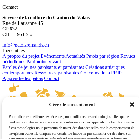
Contact
Service de la culture du Canton du Valais
Rue de Lausanne 45
CP 632
CH – 1951 Sion
info@patoisromands.ch
Liens utiles
À propos du projet
Evénements
Actualités
Patois par région
Revues
périodiques
Patrimoine vivant
Paroles de jeunes patoisants et patoisantes
Créations artistiques
contemporaines
Ressources patoisantes
Concours de la FRIP
Apprendre les patois
Contact
Gérer le consentement
Pour offrir les meilleures expériences, nous utilisons des technologies telles que les
cookies pour stocker et/ou accéder aux informations des appareils. Le fait de consentir
© Les patois romands 2026 - Service de la culture du canton du
à ces technologies nous permettra de traiter des données telles que le comportement de
Valais
navigation ou les ID uniques sur ce site. Le fait de ne pas consentir ou de retirer son
powered by
tokiwi