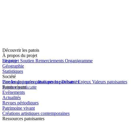
Découvrir les patois
À propos du projet
Le projet
Histoire
Soutien
Remerciements
Organigramme
Géographie
Statistiques
Société
Une langue qu’on disait perdue
Paroles de jeunes patoisants et patoisantes
Débats / Enjeux
Valeurs patoisantes
Sagesse patoisante
Patois vivant
Evénements
Actualités
Revues périodiques
Patrimoine vivant
Créations artistiques contemporaines
Ressources patoisantes