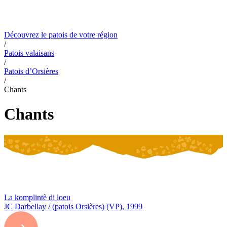
De Fribourg
Contact
De Genève
Du Jura
De Neuchâtel
Du Valais
Du
canton de Vaud
De la Suisse romande
Apprendre les patois en ligne
Découvrez le patois de votre région
/
Patois valaisans
/
Patois d’Orsières
/
Chants
Chants
La komplintè di loeu
JC Darbellay / (patois Orsières) (VP), 1999