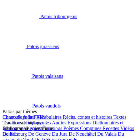
Patois fribourgeois
Patois jurassiens
Patois valaisans
Patois vaudois
Patois par thèmes
Chants
Concours de la FRIP
Saynètes
Vocabulaires
Récits, contes et histoires
Textes
Traditions et toponymies
Travaux scientifiques
Audios
Expressions
Dictionnaires et
grammaires
Bibliographie scientifique
Leçons
Émissions
Poèmes
Comptines
Recettes
Vidéos
De Fribourg
Contact
De Genève
Du Jura
De Neuchâtel
Du Valais
Du
canton de Vaud
De la Suisse romande