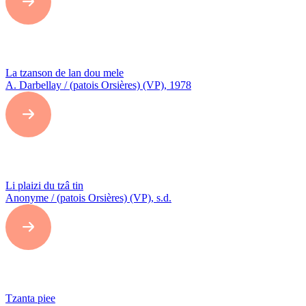
La tzanson de lan dou mele
A. Darbellay / (patois Orsières) (VP), 1978
Li plaizi du tzâ tin
Anonyme / (patois Orsières) (VP), s.d.
Tzanta piee