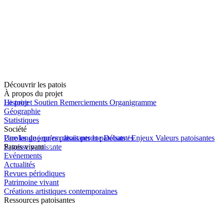
Découvrir les patois
À propos du projet
Le projet
Histoire
Soutien
Remerciements
Organigramme
Géographie
Statistiques
Société
Une langue qu’on disait perdue
Paroles de jeunes patoisants et patoisantes
Débats / Enjeux
Valeurs patoisantes
Sagesse patoisante
Patois vivant
Evénements
Actualités
Revues périodiques
Patrimoine vivant
Créations artistiques contemporaines
Ressources patoisantes