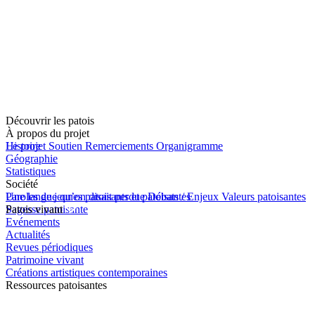
Découvrir les patois
À propos du projet
Le projet
Histoire
Soutien
Remerciements
Organigramme
Géographie
Statistiques
Société
Une langue qu’on disait perdue
Paroles de jeunes patoisants et patoisantes
Débats / Enjeux
Valeurs patoisantes
Sagesse patoisante
Patois vivant
Evénements
Actualités
Revues périodiques
Patrimoine vivant
Créations artistiques contemporaines
Ressources patoisantes