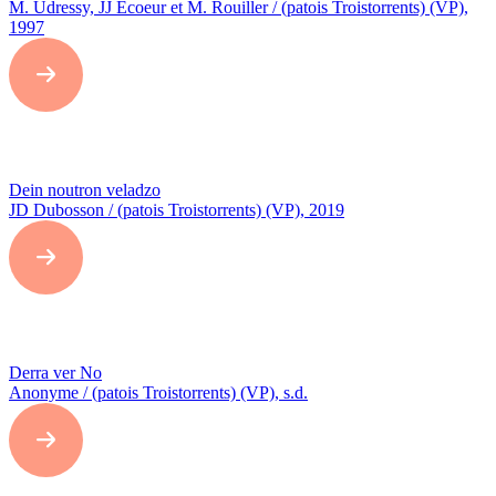
M. Udressy, JJ Ecoeur et M. Rouiller / (patois Troistorrents) (VP),
1997
Dein noutron veladzo
JD Dubosson / (patois Troistorrents) (VP), 2019
Derra ver No
Anonyme / (patois Troistorrents) (VP), s.d.