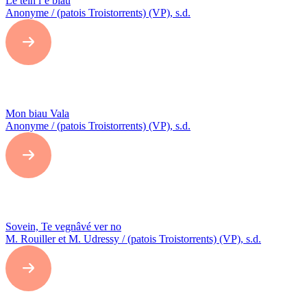
Le tein l’é biau
Anonyme / (patois Troistorrents) (VP), s.d.
Mon biau Vala
Anonyme / (patois Troistorrents) (VP), s.d.
Sovein, Te vegnâvé ver no
M. Rouiller et M. Udressy / (patois Troistorrents) (VP), s.d.