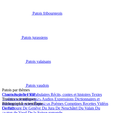
Patois fribourgeois
Patois jurassiens
Patois valaisans
Patois vaudois
Patois par thèmes
Chants
Concours de la FRIP
Saynètes
Vocabulaires
Récits, contes et histoires
Textes
Traditions et toponymies
Travaux scientifiques
Audios
Expressions
Dictionnaires et
grammaires
Bibliographie scientifique
Leçons
Émissions
Poèmes
Comptines
Recettes
Vidéos
De Fribourg
Contact
De Genève
Du Jura
De Neuchâtel
Du Valais
Du
canton de Vaud
De la Suisse romande