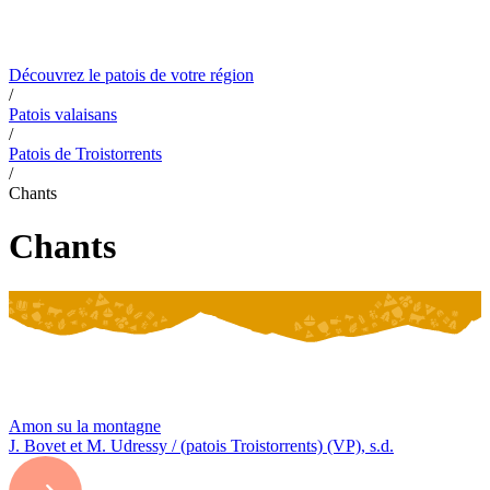
De Fribourg
Contact
De Genève
Du Jura
De Neuchâtel
Du Valais
Du
canton de Vaud
De la Suisse romande
Apprendre les patois en ligne
Découvrez le patois de votre région
/
Patois valaisans
/
Patois de Troistorrents
/
Chants
Chants
Amon su la montagne
J. Bovet et M. Udressy / (patois Troistorrents) (VP), s.d.