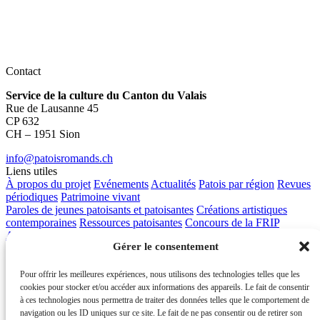
Contact
Service de la culture du Canton du Valais
Rue de Lausanne 45
CP 632
CH – 1951 Sion
info@patoisromands.ch
Liens utiles
À propos du projet
Evénements
Actualités
Patois par région
Revues
périodiques
Patrimoine vivant
Paroles de jeunes patoisants et patoisantes
Créations artistiques
contemporaines
Ressources patoisantes
Concours de la FRIP
Apprendre les patois
Contact
Gérer le consentement
Pour offrir les meilleures expériences, nous utilisons des technologies telles que les
cookies pour stocker et/ou accéder aux informations des appareils. Le fait de consentir
à ces technologies nous permettra de traiter des données telles que le comportement de
navigation ou les ID uniques sur ce site. Le fait de ne pas consentir ou de retirer son