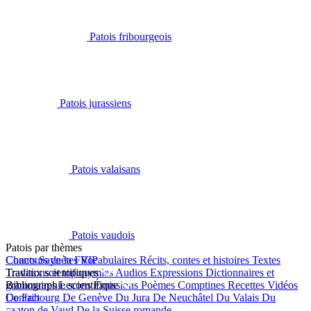
Patois fribourgeois
Patois jurassiens
Patois valaisans
Patois vaudois
Patois par thèmes
Chants
Concours de la FRIP
Saynètes
Vocabulaires
Récits, contes et histoires
Textes
Traditions et toponymies
Travaux scientifiques
Audios
Expressions
Dictionnaires et
grammaires
Bibliographie scientifique
Leçons
Émissions
Poèmes
Comptines
Recettes
Vidéos
De Fribourg
Contact
De Genève
Du Jura
De Neuchâtel
Du Valais
Du
canton de Vaud
De la Suisse romande