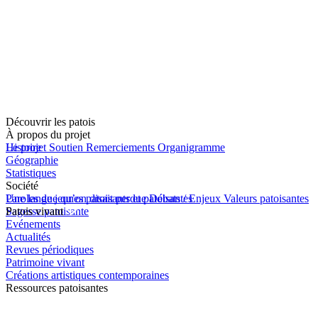
Découvrir les patois
À propos du projet
Le projet
Histoire
Soutien
Remerciements
Organigramme
Géographie
Statistiques
Société
Une langue qu’on disait perdue
Paroles de jeunes patoisants et patoisantes
Débats / Enjeux
Valeurs patoisantes
Sagesse patoisante
Patois vivant
Evénements
Actualités
Revues périodiques
Patrimoine vivant
Créations artistiques contemporaines
Ressources patoisantes